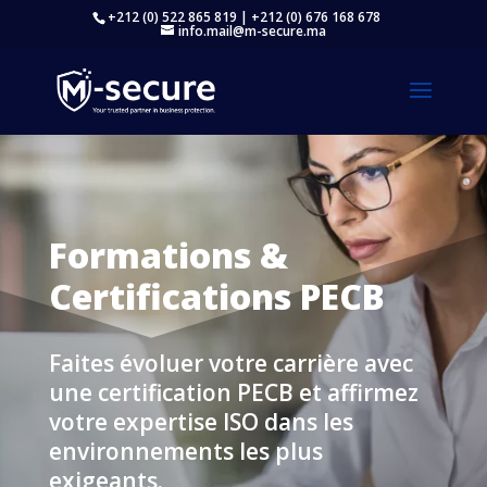
+212 (0) 522 865 819 | +212 (0) 676 168 678
info.mail@m-secure.ma
Formations &
Certifications PECB
Faites évoluer votre carrière avec
une certification PECB et affirmez
votre expertise ISO dans les
environnements les plus
exigeants.