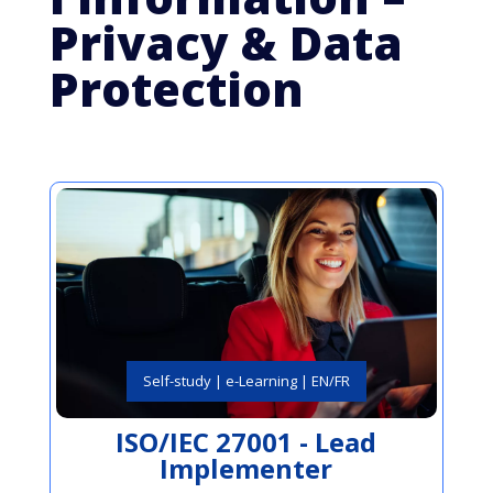
P
rivacy & Data
Protection
Self-study | e-Learning | EN/FR
ISO/IEC 27001 - Lead
Implementer