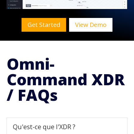
Get Started
View Demo
Omni-
Command XDR
/ FAQs
Qu'est-ce que l'XDR ?